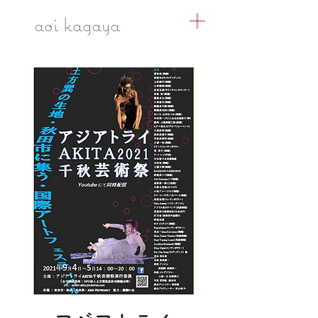
​aoi kagaya