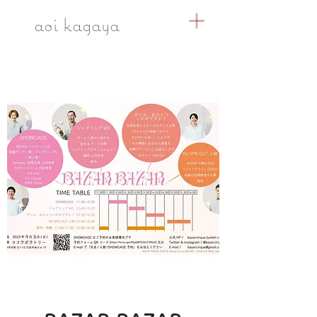
​aoi kagaya