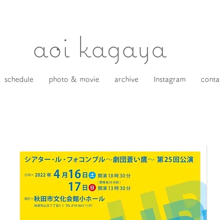
​aoi kagaya
schedule
photo & movie
archive
Instagram
conta