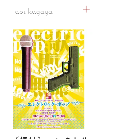
​aoi kagaya