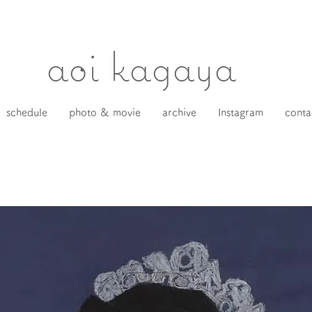
​aoi kagaya
schedule
photo & movie
archive
Instagram
conta