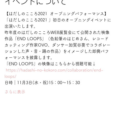
イベントについて
【はだしのこころ2021  オープニングパフォーマンス】
「はだしのこころ2021 」初日のオープニングイベントに
出演いたします。
昨年度のはだしのこころWEB展覧会にて公開された映像
作品「END LOOPS」（色鉛筆のはじめさん、レコード
カッティング作家OVO、ダンサー加賀谷葵でコラボレー
ションした声・音・踊の作品）をイメージした即興パフ
ォーマンスを披露します。  
「END LOOPS」の映像はこちらから視聴可能↓
https://hadashi-no-kokoro.com/collaboration/end-
loops/
日時｜11月3日(水・祝)15：00〜15：30  
さらに表示