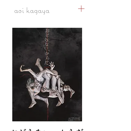
​aoi kagaya