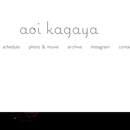
​aoi kagaya
schedule
photo & movie
archive
Instagram
conta