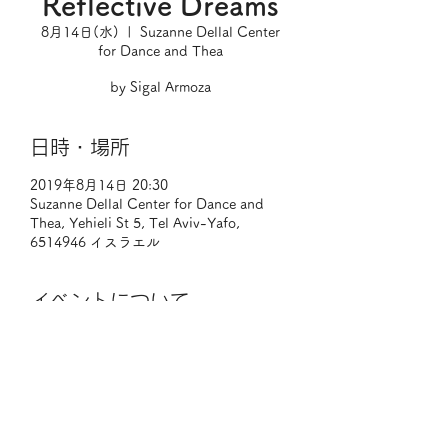
Reflective Dreams
8月14日(水)
  |  
Suzanne Dellal Center
for Dance and Thea
by Sigal Armoza
日時・場所
2019年8月14日 20:30
Suzanne Dellal Center for Dance and
Thea, Yehieli St 5, Tel Aviv-Yafo,
6514946 イスラエル
イベントについて
Tel Aviv Dance Festival 2019
Reflective Dreams
Choreographer : Sigal Armoza

Dance : Sigal Armoza, Aoi Kagaya

Singer-Songwriter, Harpist, Electronic 
Music Producer: Katrin Lasko