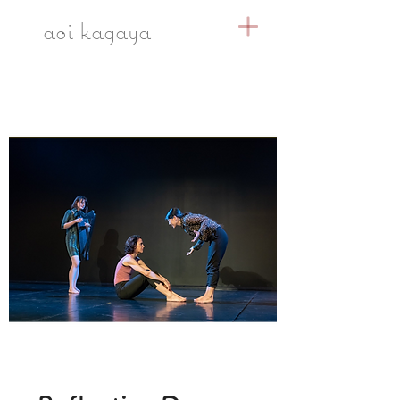
​aoi kagaya