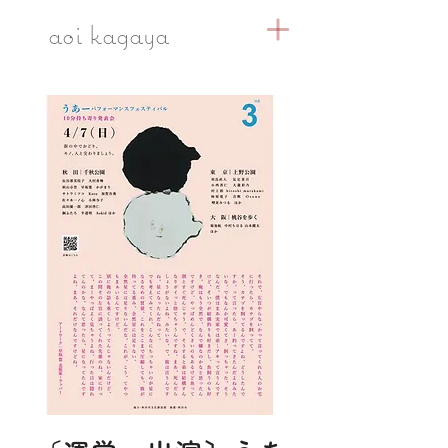
​aoi kagaya